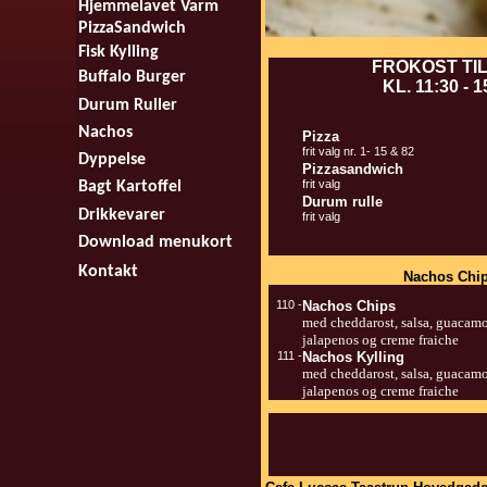
Hjemmelavet Varm
PizzaSandwich
Fisk Kylling
FROKOST TI
Buffalo Burger
KL. 11:30 - 1
Durum Ruller
Nachos
Pizza
frit valg nr. 1- 15 & 82
Dyppelse
Pizzasandwich
frit valg
Bagt Kartoffel
Durum rulle
Drikkevarer
frit valg
Download menukort
Kontakt
Nachos Chi
110 -
Nachos Chips
med cheddarost, salsa, guacamo
jalapenos og creme fraiche
111 -
Nachos Kylling
med cheddarost, salsa, guacamo
jalapenos og creme fraiche