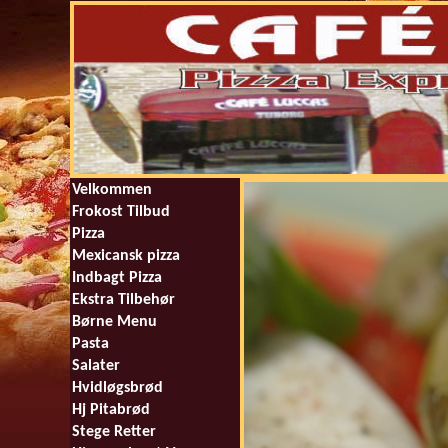
Velkommen
Frokost Tilbud
Pizza
Mexicansk pizza
Indbagt Pizza
Ekstra Tilbehør
Børne Menu
Pasta
Salater
Hvidløgsbrød
Hj Pitabrød
Stege Retter